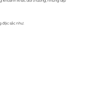
ng khoảnh khắc đời thường, những dịp
g đặc sắc như: