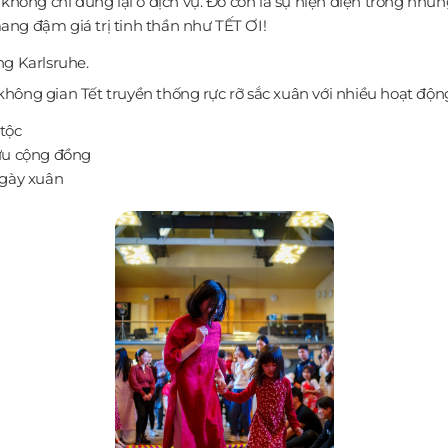
ông chỉ dừng lại ở dịch vụ. Đó còn là sự hiện diện trong nhữ
ng đậm giá trị tinh thần như TẾT ƠI!
ng Karlsruhe.
hông gian Tết truyền thống rực rỡ sắc xuân với nhiều hoạt độn
tộc
lưu cộng đồng
gày xuân