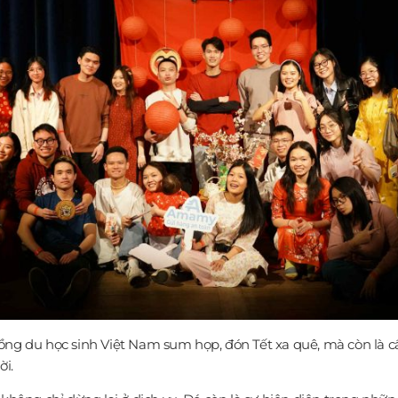
ồng du học sinh Việt Nam sum họp, đón Tết xa quê, mà còn là cầ
ời.