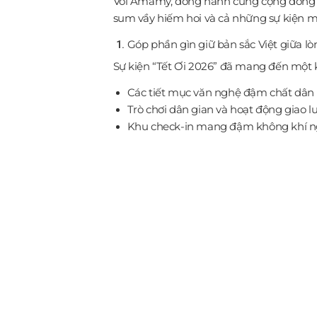
Với Amamy, đồng hành cùng cộng đồng kh
sum vầy hiếm hoi và cả những sự kiện ma
Góp phần gìn giữ bản sắc Việt giữa lò
Sự kiện “Tết Ơi 2026” đã mang đến một k
Các tiết mục văn nghệ đậm chất dân 
Trò chơi dân gian và hoạt động giao 
Khu check-in mang đậm không khí n