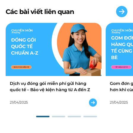
Các bài viết liên quan
CHUYÊN MÔN
CHUYÊN MÔN
Dịch vụ đóng gói miễn phí gửi hàng
Gom đơn gử
quốc tế – Bảo vệ kiện hàng từ A đến Z
hơn khi cù
21/04/2025
21/04/2025