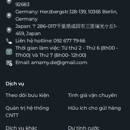
92683
Germany: Herzbergstr.128-139, 10365 Berlin,
Germany
Japan: 〒286-0117千葉県成田市三里塚光ケ丘1-
459, Japan
Liên hệ hotline: 092 677 79 66
Thời gian làm việc: Từ thứ 2 - Thứ 6 (8h00 -
17h00) Và Thứ 7 (8h00- 12h00)
Email: amamy.de@gmail.com
Dịch vụ
Theo dõi bưu kiện
Tính giá vận chuyển
Quản trị hệ thống
Hữu ích cho gửi hàng
CNTT
Dịch vụ khác
Dự tính cước