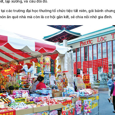
, lạp xưởng, và câu đối đỏ.
 tại các trường đại học thường tổ chức tiệc tất niên, gói bánh chư
món ăn quê nhà mà còn là cơ hội gắn kết, sẻ chia nỗi nhớ gia đình.