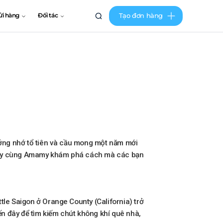
Tạo đơn hàng
ửi hàng
Đối tác
tưởng nhớ tổ tiên và cầu mong một năm mới
. Hãy cùng Amamy khám phá cách mà các bạn
tle Saigon ở Orange County (California) trở
ến đây để tìm kiếm chút không khí quê nhà,