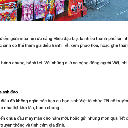
 điểm giữa mùa hè rực nắng. Điều đặc biệt là nhiều thành phố lớn 
ọc sinh có thể tham gia diễu hành Tết, xem pháo hoa, hoặc ghé th
 bánh chưng, bánh tét. Với những ai ở xa cộng đồng người Việt, ch
oa anh đào
g điều đó không ngăn các bạn du học sinh Việt tổ chức Tết cổ truy
c như thịt kho tàu, bánh chưng.
 đến chùa cầu may mắn cho năm mới, hoặc gửi những món quà Tết cho
 truyền thống và tình cảm gia đình.