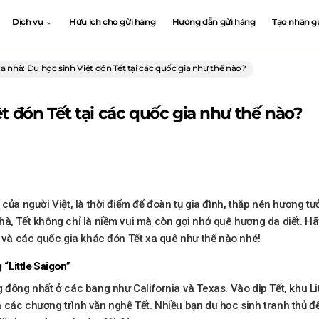
Dịch vụ
Hữu ích cho gửi hàng
Hướng dẫn gửi hàng
Tạo nhãn g
xa nhà: Du học sinh Việt đón Tết tại các quốc gia như thế nào?
ệt đón Tết tại các quốc gia như thế nào?
 của người Việt, là thời điểm để đoàn tụ gia đình, thắp nén hương 
nhà, Tết không chỉ là niềm vui mà còn gợi nhớ quê hương da diết
, và các quốc gia khác đón Tết xa quê như thế nào nhé!
 “Little Saigon”
 đông nhất ở các bang như California và Texas. Vào dịp Tết, khu Lit
 các chương trình văn nghệ Tết. Nhiều bạn du học sinh tranh thủ đ