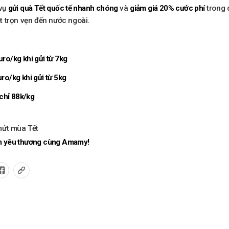
 vụ
gửi quà Tết quốc tế nhanh chóng
và
giảm giá 20% cước phí
trong d
 trọn vẹn đến nước ngoài.
ro/kg khi gửi từ 7kg
ro/kg khi gửi từ 5kg
 chỉ 88k/kg
mứt mùa Tết
ắm yêu thương cùng Amamy!