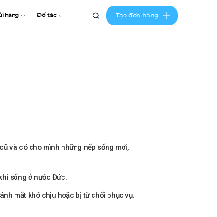
Tạo đơn hàng
ửi hàng
Đối tác
n cũ và có cho mình những nếp sống mới,
 khi sống ở nước Đức.
ánh mắt khó chịu hoặc bị từ chối phục vụ.