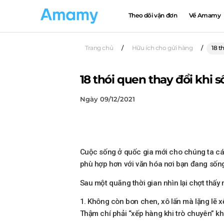
Theo dõi vận đơn
Về Amamy
Trang chủ
/
Hữu ích cho gửi hàng
/
18 t
18 thói quen thay đổi khi 
Ngày 09/12/2021
Cuộc sống ở quốc gia mới cho chúng ta cái
phù hợp hơn với văn hóa nơi bạn đang sốn
Sau một quãng thời gian nhìn lại chợt thấy 
1. Không còn bon chen, xô lấn mà lặng lẽ 
Thậm chí phải “xếp hàng khi trò chuyên” k