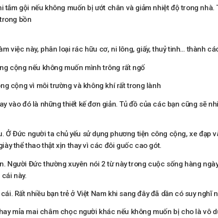
hi tắm gội nếu không muốn bị ướt chân và giảm nhiệt độ trong nhà
 trong bồn
àm việc này, phân loại rác hữu cơ, ni lông, giấy, thuỷ tinh… thành c
 công cộng nếu không muốn mình trông rất ngố
công cộng vì môi trường và không khí rất trong lành
thay vào đó là những thiết kế đơn giản. Tủ đồ của các bạn cũng sẽ n
ều. Ở Đức người ta chủ yếu sử dụng phương tiện công cộng, xe đạp v
y thể thao thật xịn thay vì các đôi guốc cao gót.
ơn. Người Đức thường xuyên nói 2 từ này trong cuộc sống hàng ngày
cái này.
 cái. Rất nhiều bạn trẻ ở Việt Nam khi sang đây đã dần có suy nghĩ n
c hay mỉa mai châm chọc người khác nếu không muốn bị cho là vô 