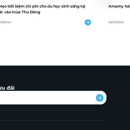
Mẹo tiết kiệm chi phí cho du học sinh sống tại
Amamy hát 
c vào mùa Thu Đông
/09/2024
25/01/2024
ưu đãi