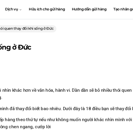
Dịch vụ
Hữu ích cho gửi hàng
Hướng dẫn gửi hàng
Tạo nhãn g
hói quen thay đổi khi sống ở Đức
sống ở Đức
 nhìn khác hơn về văn hóa, hành vi. Dần dần sẽ bỏ nhiều thói que
g.
mình đã thay đổi biết bao nhiêu. Dưới đây là 18 điều bạn sẽ thay đổi
xếp hàng theo thứ tự nếu như không muốn người khác nhìn mình với 
hông chen ngang, cướp lời