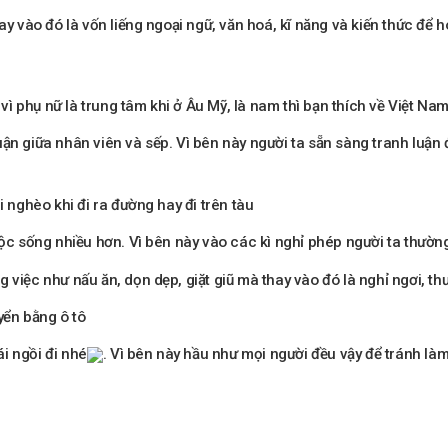
ay vào đó là vốn liếng ngoại ngữ, văn hoá, kĩ năng và kiến thức để 
ì vì phụ nữ là trung tâm khi ở Âu Mỹ, là nam thì bạn thích về Việt N
ận giữa nhân viên và sếp. Vì bên này người ta sẵn sàng tranh luận 
i nghèo khi đi ra đường hay đi trên tàu
ộc sống nhiều hơn. Vì bên này vào các kì nghỉ phép người ta thường đ
 việc như nấu ăn, dọn dẹp, giặt giũ mà thay vào đó là nghỉ ngơi, th
yển bằng ô tô
i ngồi đi nhé
. Vì bên này hầu như mọi người đều vậy để tránh làm