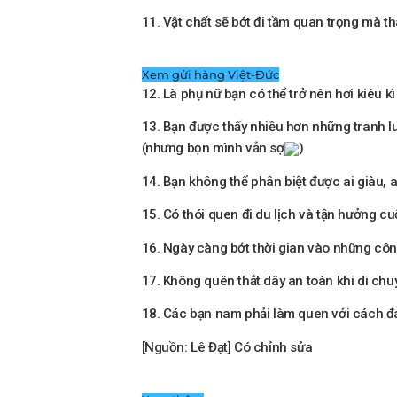
11. Vật chất sẽ bớt đi tầm quan trọng mà th
Xem gửi hàng Việt-Đức
12. Là phụ nữ bạn có thể trở nên hơi kiêu k
13. Bạn được thấy nhiều hơn những tranh lu
(nhưng bọn mình vẫn sợ
)
14. Bạn không thể phân biệt được ai giàu, a
15. Có thói quen đi du lịch và tận hưởng cu
16. Ngày càng bớt thời gian vào những công
17. Không quên thắt dây an toàn khi di chu
18. Các bạn nam phải làm quen với cách đá
[Nguồn: Lê Đạt] Có chỉnh sửa