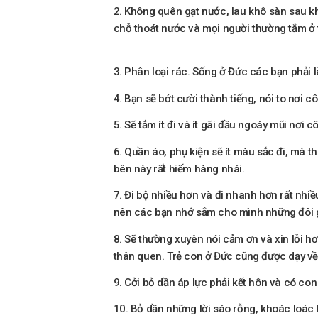
2. Không quên gạt nước, lau khô sàn sau k
chỗ thoát nước và mọi người thường tắm ở
3. Phân loại rác. Sống ở Đức các bạn phải l
4. Bạn sẽ bớt cười thành tiếng, nói to nơi
5. Sẽ tắm ít đi và ít gãi đầu ngoáy mũi nơi 
6. Quần áo, phụ kiện sẽ ít màu sắc đi, mà 
bên này rất hiếm hàng nhái.
7. Đi bộ nhiều hơn và đi nhanh hơn rất nhi
nên các bạn nhớ sắm cho mình những đôi già
8. Sẽ thường xuyên nói cảm ơn và xin lỗi h
thân quen. Trẻ con ở Đức cũng được dạy về 
9. Cởi bỏ dần áp lực phải kết hôn và có con
10. Bỏ dần những lời sáo rỗng, khoác loá