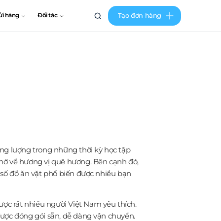
Tạo đơn hàng
ửi hàng
Đối tác
ăng lượng trong những thời kỳ học tập
nhớ về hương vị quê hương. Bên cạnh đó,
 số đồ ăn vặt phổ biến được nhiều bạn
ược rất nhiều người Việt Nam yêu thích.
được đóng gói sẵn, dễ dàng vận chuyển.