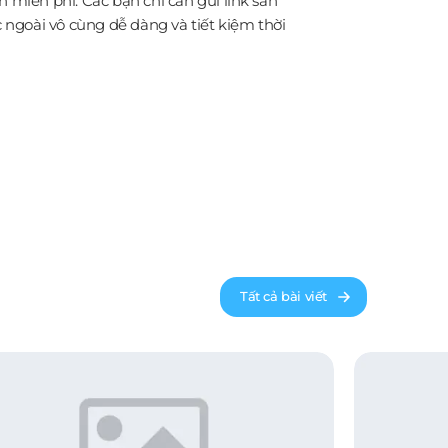
 miễn phí. Các bạn chỉ cần gửi link sản
goài vô cùng dễ dàng và tiết kiệm thời
Tất cả bài viết