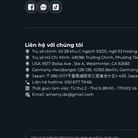
Liên hệ với chúng tôi
Trụ sở chính: Số 28 khu C ngách 93/20, ngõ 93 Hoàn
Trụ sở Hồ Chí Minh: 481/8b Trường Chinh, Phường T
USA: 9517 Bolsa Ave , Ste A, Westminter, CA 92683
Germany: Herzbergstr.128-139, 10365 Berlin, German
Japan: 〒286-0117千葉県成田市三里塚光ケ丘1-459, Japa
Liên hệ hotline: 092 677 79 66
Thời gian làm việc: Từ thứ 2 - Thứ 6 (8h00 - 17h00) V
Email: amamy.de@gmail.com
TẤT CẢ QUYỀN ĐƯỢC BẢO LƯU. BẢN QUYỀN © 2026 LTD.