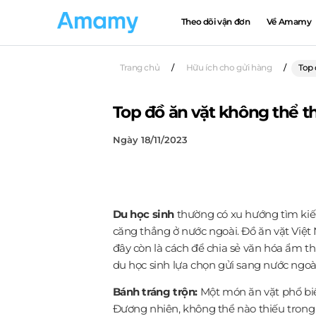
Theo dõi vận đơn
Về Amamy
Trang chủ
/
Hữu ích cho gửi hàng
/
Top 
Top đồ ăn vặt không thể t
Ngày 18/11/2023
Du học sinh
thường có xu hướng tìm kiếm
căng thẳng ở nước ngoài. Đồ ăn vặt Việt
đây còn là cách để chia sẻ văn hóa ẩm t
du học sinh lựa chọn gửi sang nước ngoà
Bánh tráng trộn:
Một món ăn vặt phổ biến
Đương nhiên, không thể nào thiếu trong 