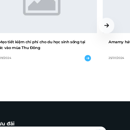
Mẹo tiết kiệm chi phí cho du học sinh sống tại
Amamy hát 
c vào mùa Thu Đông
/09/2024
25/01/2024
ưu đãi