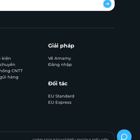
Giải pháp
 kiện
Về Amamy
 chuyển
Đăng nhập
 thống CNTT
 gửi hàng
Đối tác
c
EU Standard
EU Express
CHÍNH SÁCH BẢO MẬT
ĐIỀU KHOẢN & ĐIỀU KIỆN