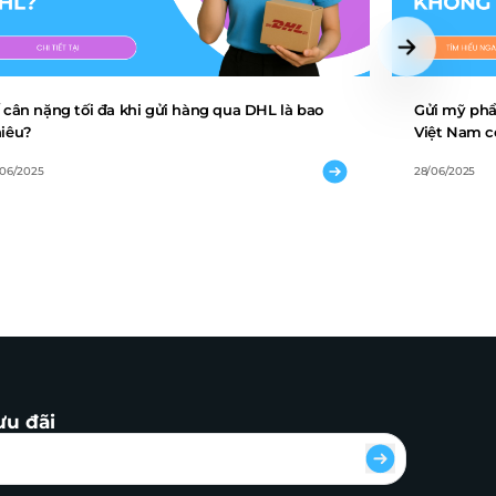
 cân nặng tối đa khi gửi hàng qua DHL là bao
Gửi mỹ phẩ
iêu?
Việt Nam c
/06/2025
28/06/2025
ưu đãi