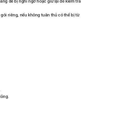
ng dễ bị nghi ngờ hoặc giữ lại để kiểm tra
ói riêng, nếu không tuân thủ có thể bị từ
.
lỏng.