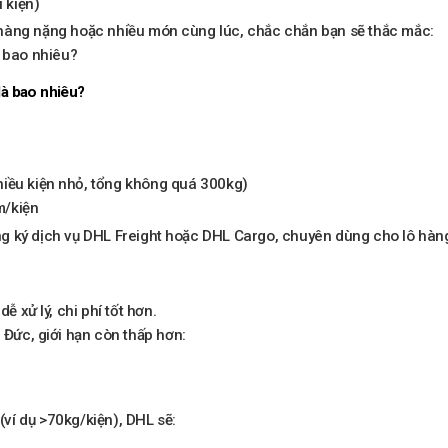
 kiện)
hàng nặng hoặc nhiều món cùng lúc, chắc chắn bạn sẽ thắc mắc:
à bao nhiêu?
là bao nhiêu?
hiều kiện nhỏ, tổng không quá 300kg)
m/kiện
 ký dịch vụ DHL Freight hoặc DHL Cargo, chuyên dùng cho lô hàng
dễ xử lý, chi phí tốt hơn.
i Đức, giới hạn còn thấp hơn:
í dụ >70kg/kiện), DHL sẽ: