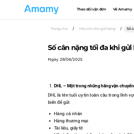
Theo dõi vận đơn
Về Amamy
Trang chủ
/
Hữu ích cho gửi hàng
/
Số c
Số cân nặng tối đa khi gử
Ngày 28/06/2025
DHL – Một trong những hãng vận chuyển
DHL là tên tuổi uy tín toàn cầu trong lĩnh
biến để gửi:
Hàng cá nhân
Hàng thương mại
Tài liệu, giấy tờ