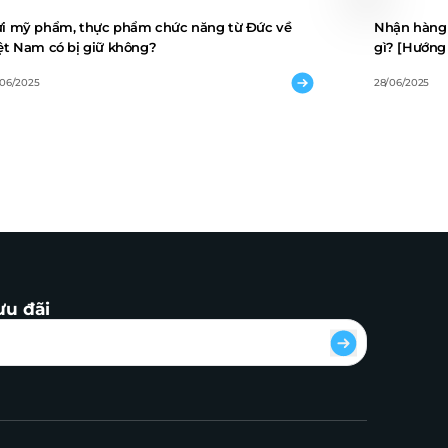
i mỹ phẩm, thực phẩm chức năng từ Đức về
Nhận hàng 
ệt Nam có bị giữ không?
gì? [Hướng 
/06/2025
28/06/2025
ưu đãi