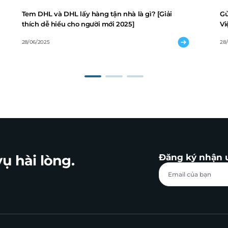
Tem DHL và DHL lấy hàng tận nhà là gì? [Giải
Gử
thích dễ hiểu cho người mới 2025]
Vi
28/06/2025
28
ụ hài lòng.
Đăng ký nhận 