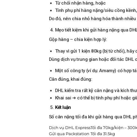
Từ chối nhận hàng, hoặc
Tính phụ phí hàng nặng/siêu cồng kềnh,
Do đó, nên chia nhỏ hàng hóa thành nhiều 
Mẹo tiết kiệm khi gửi hàng nặng qua DH
Gộp hàng – chia kiện hợp lý:
Thay vì gửi 1 kiện 80kg (bị từ chối), hã
Dùng dịch vụ trung gian hoặc đối tác DHL 
Một số công ty (ví dụ: Amamy) có hợp tác
Cân đúng, khai đúng:
DHL kiểm tra rất kỹ cân nặng và kích thư
Khai sai ➜ có thể bị tính phụ phí hoặc g
Kết luận
Số cân nặng tối đa khi gửi hàng qua DHL ph
Dịch vụ DHL Express
Tối đa 70kg/kiện – 300
Gửi qua Packstation
Tối đa 31.5kg