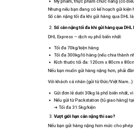
Mỹ phẩm, thực phẩm chức năng (có điều
Nhưng nếu bạn đang có kế hoạch gửi kiện 
Số cân nặng tối đa khi gửi hàng qua DHL l
Số cân nặng tối đa khi gửi hàng qua DHL 
DHL Express – dịch vụ phổ biến nhất:
Tối đa 70kg/kiện hàng
Tối đa 300kg/lô hàng (nếu chia thành n
Kích thước tối đa: 120cm x 80cm x 80c
Nếu bạn muốn gửi hàng nặng hơn, phải đăng
Với khách cá nhân (gửi từ Đức/Việt Nam…):
Gửi đơn lẻ dưới 30kg là phổ biến nhất, vì 
Nếu gửi từ Packstation (tủ giao hàng) tạ
➜ Tối đa 31.5kg/kiện
Vượt giới hạn cân nặng thì sao?
Nếu bạn gửi hàng nặng hơn mức cho phép (v