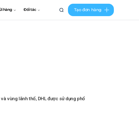
Tạo đơn hàng
ửi hàng
Đối tác
ia và vùng lãnh thổ, DHL được sử dụng phổ