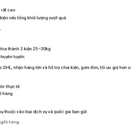
 rất cao
kiện nếu tổng khối lượng vượt quá.
L
y chia thành 3 kiện 25–30kg
chuyên tuyến:
 DHL, nhận hàng lớn và hỗ trợ chia kiện, gom đơn, tối ưu giá hơn so 
ớc thực tế
iữ hàng
ụ thuộc vào loại dịch vụ và quốc gia bạn gửi:
kg/lô hàng