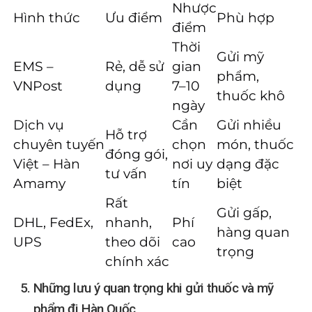
Nhược
Hình thức
Ưu điểm
Phù hợp
điểm
Thời
Gửi mỹ
EMS –
Rẻ, dễ sử
gian
phẩm,
VNPost
dụng
7–10
thuốc khô
ngày
Dịch vụ
Cần
Gửi nhiều
Hỗ trợ
chuyên tuyến
chọn
món, thuốc
đóng gói,
Việt – Hàn
nơi uy
dạng đặc
tư vấn
Amamy
tín
biệt
Rất
Gửi gấp,
DHL, FedEx,
nhanh,
Phí
hàng quan
UPS
theo dõi
cao
trọng
chính xác
Những lưu ý quan trọng khi gửi thuốc và mỹ
phẩm đi Hàn Quốc