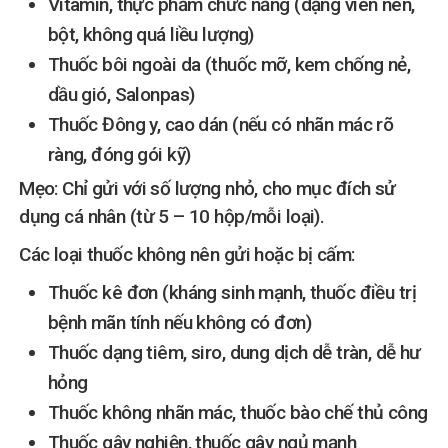
Vitamin, thực phẩm chức năng (dạng viên nén,
bột, không quá liều lượng)
Thuốc bôi ngoài da (thuốc mỡ, kem chống nẻ,
dầu gió, Salonpas)
Thuốc Đông y, cao dán (nếu có nhãn mác rõ
ràng, đóng gói kỹ)
Mẹo: Chỉ gửi với số lượng nhỏ, cho mục đích sử
dụng cá nhân (từ 5 – 10 hộp/mỗi loại).
Các loại thuốc không nên gửi hoặc bị cấm:
Thuốc kê đơn (kháng sinh mạnh, thuốc điều trị
bệnh mãn tính nếu không có đơn)
Thuốc dạng tiêm, siro, dung dịch dễ tràn, dễ hư
hỏng
Thuốc không nhãn mác, thuốc bào chế thủ công
Thuốc gây nghiện, thuốc gây ngủ mạnh