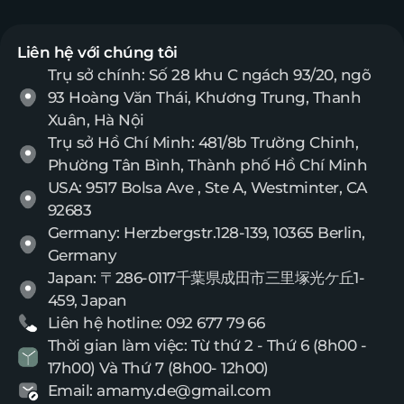
Liên hệ với chúng tôi
Trụ sở chính: Số 28 khu C ngách 93/20, ngõ
93 Hoàng Văn Thái, Khương Trung, Thanh
Xuân, Hà Nội
Trụ sở Hồ Chí Minh: 481/8b Trường Chinh,
Phường Tân Bình, Thành phố Hồ Chí Minh
USA: 9517 Bolsa Ave , Ste A, Westminter, CA
92683
Germany: Herzbergstr.128-139, 10365 Berlin,
Germany
Japan: 〒286-0117千葉県成田市三里塚光ケ丘1-
459, Japan
Liên hệ hotline: 092 677 79 66
Thời gian làm việc: Từ thứ 2 - Thứ 6 (8h00 -
17h00) Và Thứ 7 (8h00- 12h00)
Email: amamy.de@gmail.com