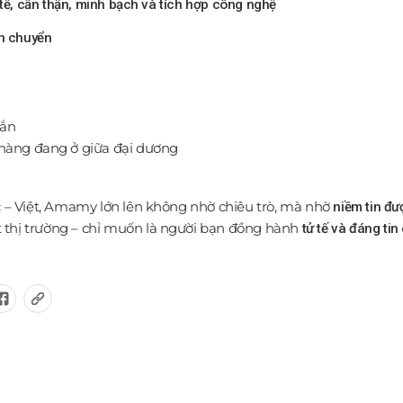
 tế, cẩn thận, minh bạch và tích hợp công nghệ
ận chuyển
hắn
hi hàng đang ở giữa đại dương
ức – Việt, Amamy lớn lên không nhờ chiêu trò, mà nhờ
niềm tin đ
 thị trường – chỉ muốn là người bạn đồng hành
tử tế và đáng tin