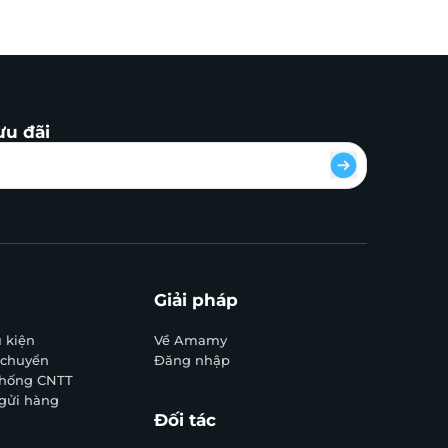
ưu đãi
Giải pháp
 kiện
Về Amamy
 chuyển
Đăng nhập
 thống CNTT
 gửi hàng
Đối tác
c