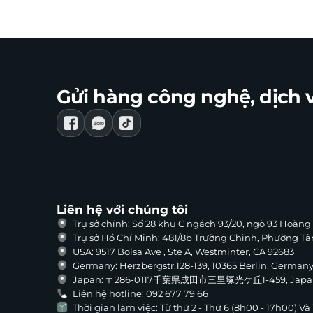
Gửi hàng công nghệ, dịch v
Liên hệ với chúng tôi
Trụ sở chính: Số 28 khu C ngách 93/20, ngõ 93 Hoàn
Trụ sở Hồ Chí Minh: 481/8b Trường Chinh, Phường T
USA: 9517 Bolsa Ave , Ste A, Westminter, CA 92683
Germany: Herzbergstr.128-139, 10365 Berlin, German
Japan: 〒286-0117千葉県成田市三里塚光ケ丘1-459, Japa
Liên hệ hotline: 092 677 79 66
Thời gian làm việc: Từ thứ 2 - Thứ 6 (8h00 - 17h00) V