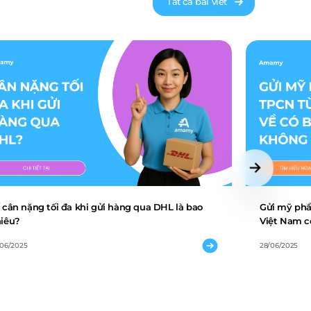
Tất cả bài viết
 cân nặng tối đa khi gửi hàng qua DHL là bao
Gửi mỹ phẩ
iêu?
Việt Nam c
/06/2025
28/06/2025