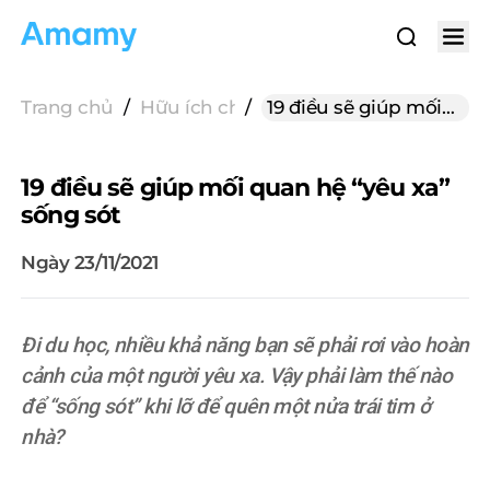
Trang chủ
/
Hữu ích cho gửi hàng
/
19 điều sẽ giúp mối
quan hệ “yêu xa”
sống sót
19 điều sẽ giúp mối quan hệ “yêu xa”
sống sót
Ngày 23/11/2021
Đi du học, nhiều khả năng bạn sẽ phải rơi vào hoàn
cảnh của một người yêu xa. Vậy phải làm thế nào
để “sống sót” khi lỡ để quên một nửa trái tim ở
nhà?