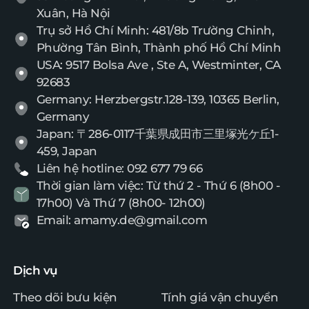
Xuân, Hà Nội
Trụ sở Hồ Chí Minh: 481/8b Trường Chinh,
Phường Tân Bình, Thành phố Hồ Chí Minh
USA: 9517 Bolsa Ave , Ste A, Westminter, CA
92683
Germany: Herzbergstr.128-139, 10365 Berlin,
Germany
Japan: 〒286-0117千葉県成田市三里塚光ケ丘1-
459, Japan
Liên hệ hotline: 092 677 79 66
Thời gian làm việc: Từ thứ 2 - Thứ 6 (8h00 -
17h00) Và Thứ 7 (8h00- 12h00)
Email: amamy.de@gmail.com
Dịch vụ
Theo dõi bưu kiện
Tính giá vận chuyển