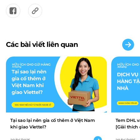
Các bài viết liên quan
HỮU ÍCH CHO GỬI HÀNG
HỮU ÍCH CHO
Tại sao lại nên gia cố thêm ở Việt Nam
Tem DHL và
khi giao Viettel?
[Giải thíc