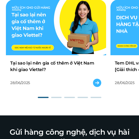
HỮU ÍCH CHO GỬI HÀNG
HỮU ÍCH CHO
Tại sao lại nên gia cố thêm ở Việt Nam
Tem DHL và
khi giao Viettel?
[Giải thíc
28/06/2025
28/06/2025
Gửi hàng công nghệ, dịch vụ hài