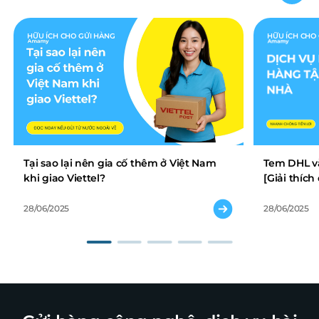
HỮU ÍCH CHO GỬI HÀNG
HỮU ÍCH CHO
Tại sao lại nên gia cố thêm ở Việt Nam
Tem DHL và
khi giao Viettel?
[Giải thíc
28/06/2025
28/06/2025