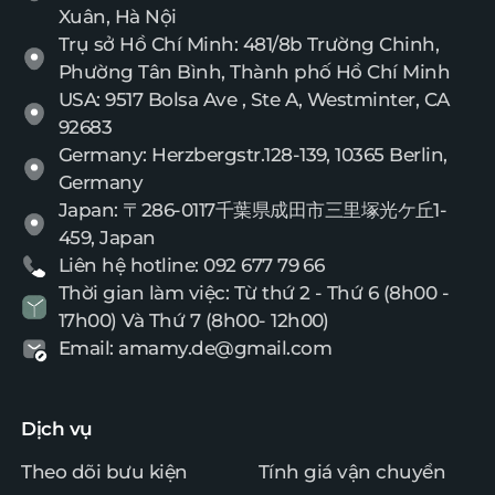
Xuân, Hà Nội
Trụ sở Hồ Chí Minh: 481/8b Trường Chinh,
Phường Tân Bình, Thành phố Hồ Chí Minh
USA: 9517 Bolsa Ave , Ste A, Westminter, CA
92683
Germany: Herzbergstr.128-139, 10365 Berlin,
Germany
Japan: 〒286-0117千葉県成田市三里塚光ケ丘1-
459, Japan
Liên hệ hotline: 092 677 79 66
Thời gian làm việc: Từ thứ 2 - Thứ 6 (8h00 -
17h00) Và Thứ 7 (8h00- 12h00)
Email: amamy.de@gmail.com
Dịch vụ
Theo dõi bưu kiện
Tính giá vận chuyển