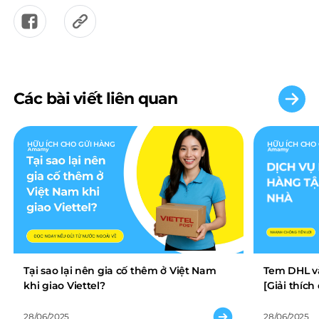
Các bài viết liên quan
HỮU ÍCH CHO GỬI HÀNG
HỮU ÍCH CHO
Tại sao lại nên gia cố thêm ở Việt Nam
Tem DHL và
khi giao Viettel?
[Giải thíc
28/06/2025
28/06/2025