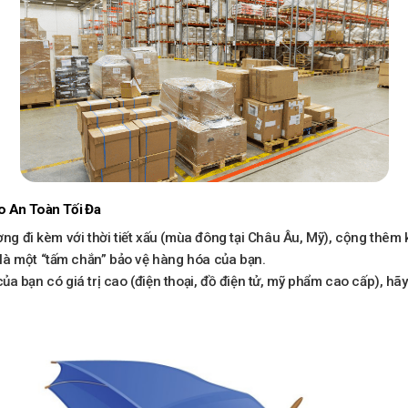
 An Toàn Tối Đa
ng đi kèm với thời tiết xấu (mùa đông tại Châu Âu, Mỹ), cộng thêm 
là một “tấm chắn” bảo vệ hàng hóa của bạn.
a bạn có giá trị cao (điện thoại, đồ điện tử, mỹ phẩm cao cấp), hã