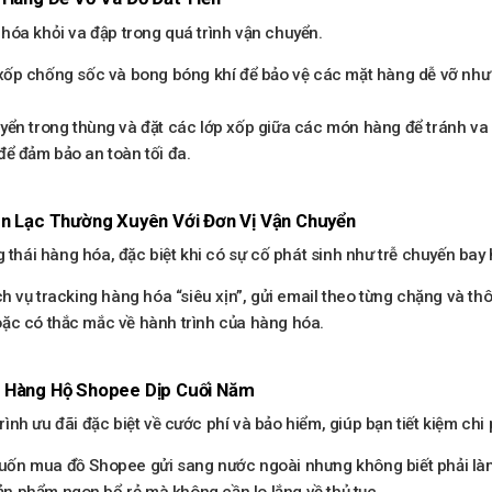
hóa khỏi va đập trong quá trình vận chuyển.
 xốp chống sốc và bong bóng khí để bảo vệ các mặt hàng dễ vỡ nh
yển trong thùng và đặt các lớp xốp giữa các món hàng để tránh v
để đảm bảo an toàn tối đa.
iên Lạc Thường Xuyên Với Đơn Vị Vận Chuyển
 thái hàng hóa, đặc biệt khi có sự cố phát sinh như trễ chuyến bay 
ụ tracking hàng hóa “siêu xịn”, gửi email theo từng chặng và thông
oặc có thắc mắc về hành trình của hàng hóa.
t Hàng Hộ Shopee Dịp Cuối Năm
h ưu đãi đặc biệt về cước phí và bảo hiểm, giúp bạn tiết kiệm chi 
ốn mua đồ Shopee gửi sang nước ngoài nhưng không biết phải làm
n phẩm ngon bổ rẻ mà không cần lo lắng về thủ tục.