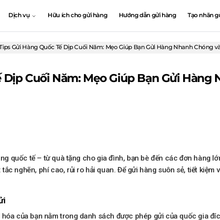
Dịch vụ
Hữu ích cho gửi hàng
Hướng dẫn gửi hàng
Tạo nhãn g
Tips Gửi Hàng Quốc Tế Dịp Cuối Năm: Mẹo Giúp Bạn Gửi Hàng Nhanh Chóng và
ế Dịp Cuối Năm: Mẹo Giúp Bạn Gửi Hàng 
hàng quốc tế – từ quà tặng cho gia đình, bạn bè đến các đơn hàng l
ắc nghẽn, phí cao, rủi ro hải quan. Để gửi hàng suôn sẻ, tiết kiệm
ửi
g hóa của bạn nằm trong danh sách được phép gửi của quốc gia đíc