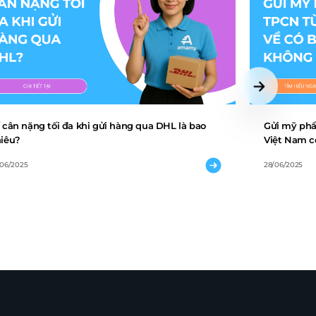
 cân nặng tối đa khi gửi hàng qua DHL là bao
Gửi mỹ phẩ
iêu?
Việt Nam c
/06/2025
28/06/2025